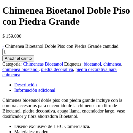
Chimenea Bioetanol Doble Piso
con Piedra Grande
$
159.000
-
Chimenea Bioetanol Doble Piso con Piedra Grande cantidad
+
Añadir al carrito
Categoría:
Chimeneas Bioetanol
Etiquetas:
bioetanol
,
chimenea
,
chimenea bioetanol
,
piedra decorativa
,
piedra decorativa para
chimenea
Descripción
Información adicional
Chimenea bioetanol doble piso con piedra grande incluye con la
compra accesorios para encendido de la chimenea: un litro de
Bioetanol, piedra decorativa, apaga llama, encendedor largo, vaso
dosificador y fibra ahorradora Bioetanol.
Diseño exclusivo de LHC Comercializa.
Materiales: madera.